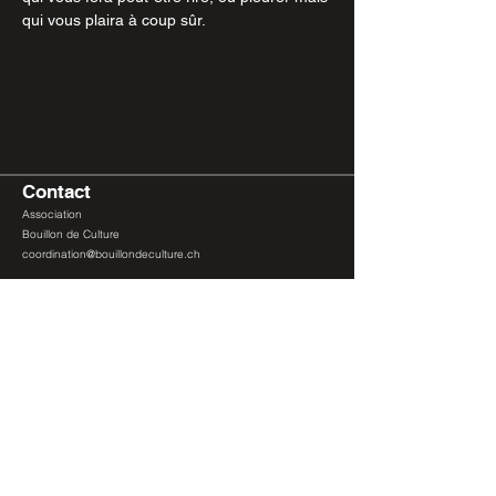
qui vous plaira à coup sûr.
Contact
Association
Bouillon de Culture
coordination
@bouillondeculture.ch
Liens
Politique de confidentialit
é
Conditions générales de ventes (CGV)
© Association Bouillon de Culture
Membres
Devenir membre
Lieu