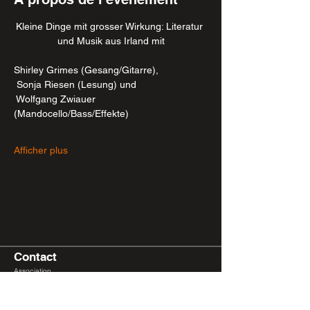
Kleine Dinge mit grosser Wirkung: Literatur 
und Musik aus Irland mit
Shirley Grimes (Gesang/Gitarre),
 Sonja Riesen (Lesung) und
 Wolfgang Zwiauer 
(Mandocello/Bass/Effekte)
Afficher plus
Contact
Association
Bouillon de Culture
coordination
@bouillondeculture.ch