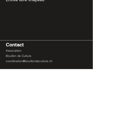
Contact
Association
Bouillon de Culture
coordination
@bouillondeculture.ch
Liens
Politique de confidentialit
é
Conditions générales de ventes (CGV)
© Association Bouillon de Culture
Membres
Devenir membre
Lieu
Pension Lido, cave
du
café Le Tunnel