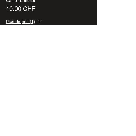
Carte Tunnelier
10.00 CHF
Plus de prix (1)
Cet événement est complet
Contact
Association
Bouillon de Culture
coordination
@bouillondeculture.ch
Liens
Politique de confidentialit
é
Conditions générales de ventes (CGV)